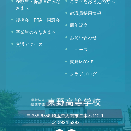
在校生・保護者のみな
ご寄付をお考えの方へ
さまへ
教職員採用情報
後援会・PTA・同窓会
周年記念
卒業生のみなさまへ
お問い合わせ
交通アクセス
ニュース
東野MOVIE
クラブブログ
〒358-8558 埼玉県入間市二本木112-1
04-2934-5292