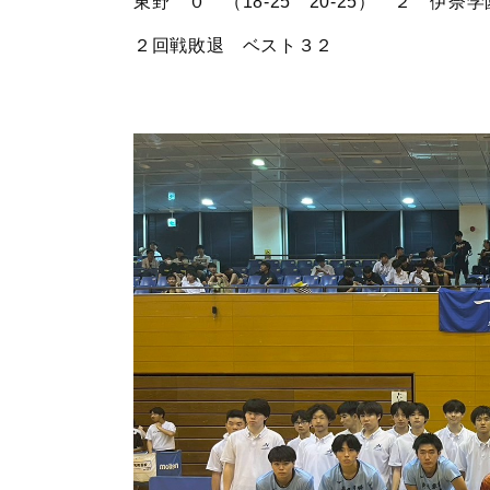
東野 ０ （18-25 20-25） ２ 伊奈
２回戦敗退 ベスト３２